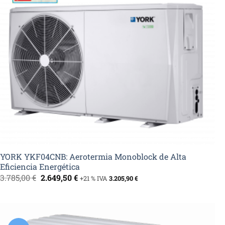
YORK YKF04CNB: Aerotermia Monoblock de Alta
Eficiencia Energética
El
El
3.785,00
€
2.649,50
€
+21 % IVA
3.205,90
€
precio
precio
original
actual
era:
es:
3.785,00 €.
2.649,50 €.