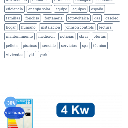
eficiencia
energía solar
equipo
equipos
españa
familias
fonclisa
fontaneria
fotovoltaica
gas
gasoleo
hogar
humano
instalación
johnson controls
lectura
mantenimiento
medición
noticias
obras
ofertas
pellets
piscinas
sencillo
servicios
spa
técnico
viviendas
ykf
york
-30%
YKF04CNB