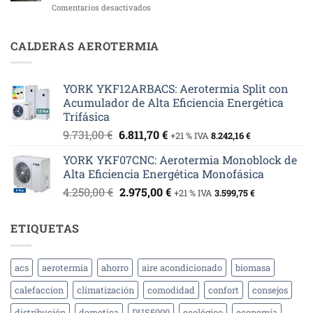
en
Comentarios desactivados
Fotovoltaica
¿Puedo
y
Cambiar
Aerotermia
mi
CALDERAS AEROTERMIA
en
Caldera
Aldea
de
del
Gasóleo
Obispo:
YORK YKF12ARBACS: Aerotermia Split con
por
Eficiencia
Acumulador de Alta Eficiencia Energética
Aerotermia?
y
Trifásica
Sostenibilidad
El
El
9.731,00
€
6.811,70
€
+21 % IVA
8.242,16
€
precio
precio
YORK YKF07CNC: Aerotermia Monoblock de
original
actual
Alta Eficiencia Energética Monofásica
era:
es:
El
El
4.250,00
€
2.975,00
€
9.731,00 €.
6.811,70 €.
+21 % IVA
3.599,75
€
precio
precio
original
actual
ETIQUETAS
era:
es:
4.250,00 €.
2.975,00 €.
acs
aerotermia
ahorro
aire acondicionado
biomasa
calefaccion
climatización
comodidad
confort
consejos
distribución
domotica
DUS5000
ecológico
economía