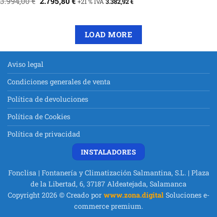
El
El
3.994,00
€
2.795,80
€
+21 % IVA
3.382,92
€
precio
precio
original
actual
era:
es:
3.994,00 €.
2.795,80 €.
LOAD MORE
Aviso legal
Condiciones generales de venta
Política de devoluciones
Política de Cookies
Política de privacidad
INSTALADORES
Fonclisa | Fontanería y Climatización Salmantina, S.L. | Plaza
de la Libertad, 6, 37187 Aldeatejada, Salamanca
Copyright 2026 © Creado por
www.zona.digital
Soluciones e-
commerce premium.