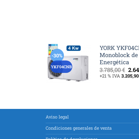
YORK YKF04CN
Monoblock de 
-30%
Energética
YKF04CNB
El
3.785,00
€
2.6
pre
+21 % IVA
3.205,9
orig
era:
3.78
Aviso legal
Condiciones generales de venta