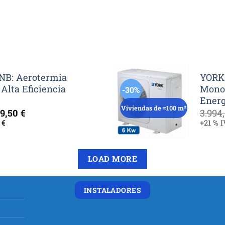
B: Aerotermia
YORK
Alta Eficiencia
Monob
-30%
Energ
Viviendas de ≈100 m²
El
49,50
€
3.994
cio
precio
0
€
+21 % 
inal
actual
es:
5,00 €.
2.649,50 €.
LOAD MORE
INSTALADORES