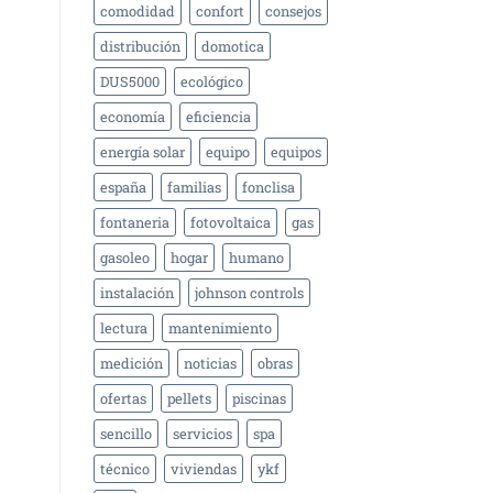
comodidad
confort
consejos
distribución
domotica
DUS5000
ecológico
economía
eficiencia
energía solar
equipo
equipos
españa
familias
fonclisa
fontaneria
fotovoltaica
gas
gasoleo
hogar
humano
instalación
johnson controls
lectura
mantenimiento
medición
noticias
obras
ofertas
pellets
piscinas
sencillo
servicios
spa
técnico
viviendas
ykf