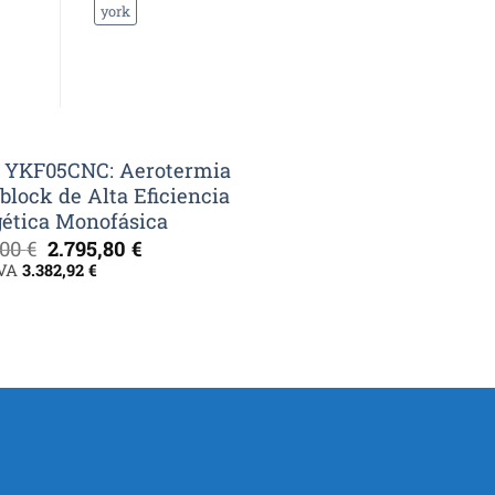
york
 YKF05CNC: Aerotermia
lock de Alta Eficiencia
ética Monofásica
El
El
,00
€
2.795,80
€
precio
precio
IVA
3.382,92
€
original
actual
era:
es:
3.994,00 €.
2.795,80 €.