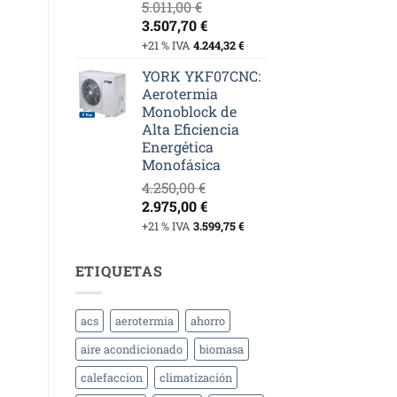
5.011,00
€
El
El
3.507,70
€
precio
precio
+21 % IVA
4.244,32
€
original
actual
YORK YKF07CNC:
era:
es:
Aerotermia
5.011,00 €.
3.507,70 €.
Monoblock de
Alta Eficiencia
Energética
Monofásica
4.250,00
€
El
El
2.975,00
€
precio
precio
+21 % IVA
3.599,75
€
original
actual
era:
es:
ETIQUETAS
4.250,00 €.
2.975,00 €.
acs
aerotermia
ahorro
aire acondicionado
biomasa
calefaccion
climatización