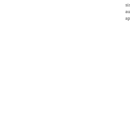
si
au
ap