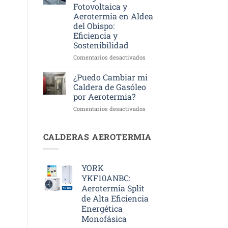
Fotovoltaica y
Aerotermia en Aldea
del Obispo:
Eficiencia y
Sostenibilidad
en
Comentarios desactivados
Instalación
de
¿Puedo Cambiar mi
Energía
Caldera de Gasóleo
Solar
por Aerotermia?
Fotovoltaica
en
Comentarios desactivados
y
¿Puedo
Aerotermia
Cambiar
en
mi
Aldea
CALDERAS AEROTERMIA
Caldera
del
de
Obispo:
Gasóleo
Eficiencia
YORK
por
y
YKF10ANBC:
Aerotermia?
Sostenibilidad
Aerotermia Split
de Alta Eficiencia
Energética
Monofásica