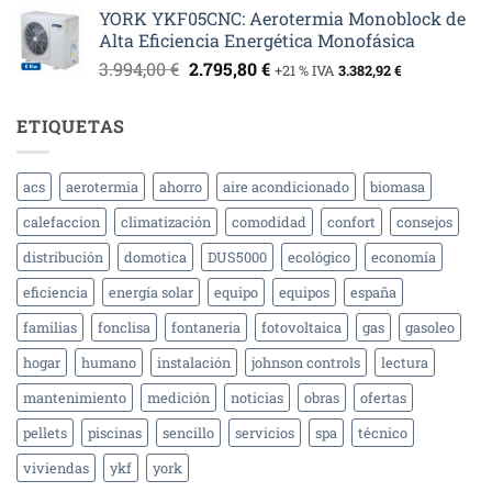
precio
precio
YORK YKF05CNC: Aerotermia Monoblock de
original
actual
Alta Eficiencia Energética Monofásica
era:
es:
El
El
3.994,00
€
2.795,80
€
8.390,00 €.
5.873,00 €.
+21 % IVA
3.382,92
€
precio
precio
original
actual
ETIQUETAS
era:
es:
3.994,00 €.
2.795,80 €.
acs
aerotermia
ahorro
aire acondicionado
biomasa
calefaccion
climatización
comodidad
confort
consejos
distribución
domotica
DUS5000
ecológico
economía
eficiencia
energía solar
equipo
equipos
españa
familias
fonclisa
fontaneria
fotovoltaica
gas
gasoleo
hogar
humano
instalación
johnson controls
lectura
mantenimiento
medición
noticias
obras
ofertas
pellets
piscinas
sencillo
servicios
spa
técnico
viviendas
ykf
york