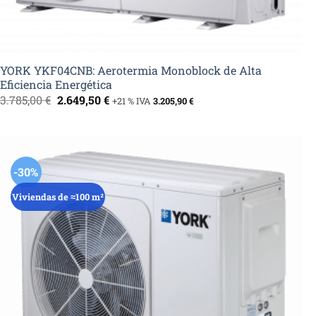
YORK YKF04CNB: Aerotermia Monoblock de Alta
Eficiencia Energética
El
El
3.785,00
€
2.649,50
€
+21 % IVA
3.205,90
€
precio
precio
original
actual
era:
es:
3.785,00 €.
2.649,50 €.
-30%
Viviendas de ≈100 m²