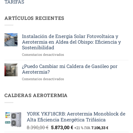
TARIFAS
ARTÍCULOS RECIENTES
Instalación de Energía Solar Fotovoltaica y
Aerotermia en Aldea del Obispo: Eficiencia y
Sostenibilidad
en
Comentarios desactivados
Instalación
de
¿Puedo Cambiar mi Caldera de Gasóleo por
Energía
Aerotermia?
Solar
en
Comentarios desactivados
Fotovoltaica
¿Puedo
y
Cambiar
Aerotermia
mi
CALDERAS AEROTERMIA
en
Caldera
Aldea
de
del
Gasóleo
Obispo:
YORK YKF18CRB: Aerotermia Monoblock de
por
Eficiencia
Alta Eficiencia Energética Trifásica
Aerotermia?
y
Sostenibilidad
El
El
8.390,00
€
5.873,00
€
+21 % IVA
7.106,33
€