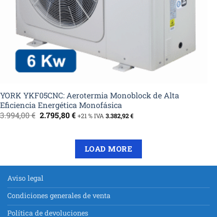
YORK YKF05CNC: Aerotermia Monoblock de Alta
Eficiencia Energética Monofásica
El
El
3.994,00
€
2.795,80
€
+21 % IVA
3.382,92
€
precio
precio
original
actual
era:
es:
3.994,00 €.
2.795,80 €.
LOAD MORE
Aviso legal
Condiciones generales de venta
Política de devoluciones