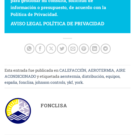
para gestionar mi consulta, solicitud de
información o presupuesto, de acuerdo con la
Política de Privacidad
.
AVISO LEGAL
POLÍTICA DE PRIVACIDAD
Esta entrada fue publicada en
CALEFACCIÓN
,
AEROTERMIA
,
AIRE
ACONDICIONADO
y etiquetada
aerotermia
,
distribución
,
equipos
,
españa
,
fonclisa
,
johnson controls
,
ykf
,
york
.
FONCLISA