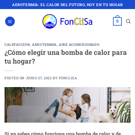
Saltar
AEROTERMIA: EL CALOR DEL FUTURO, HOY EN TU HOGAR
al
contenido
0
CALEFACCIÓN
,
AEROTERMIA
,
AIRE ACONDICIONADO
¿Cómo elegir una bomba de calor para
tu hogar?
POSTED ON
JUNIO 27, 2022
BY
FONCLISA
Si ya sabes cómo funciona una bomba de calor y de