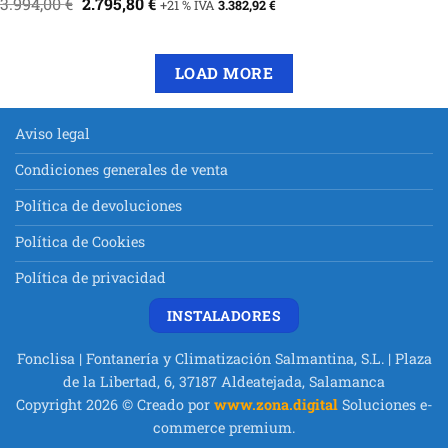
El
El
3.994,00
€
2.795,80
€
+21 % IVA
3.382,92
€
precio
precio
original
actual
era:
es:
3.994,00 €.
2.795,80 €.
LOAD MORE
Aviso legal
Condiciones generales de venta
Política de devoluciones
Política de Cookies
Política de privacidad
INSTALADORES
Fonclisa | Fontanería y Climatización Salmantina, S.L. | Plaza
de la Libertad, 6, 37187 Aldeatejada, Salamanca
Copyright 2026 © Creado por
www.zona.digital
Soluciones e-
commerce premium.