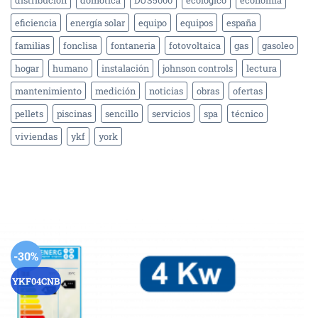
eficiencia
energía solar
equipo
equipos
españa
familias
fonclisa
fontaneria
fotovoltaica
gas
gasoleo
hogar
humano
instalación
johnson controls
lectura
mantenimiento
medición
noticias
obras
ofertas
pellets
piscinas
sencillo
servicios
spa
técnico
viviendas
ykf
york
-30%
YKF04CNB