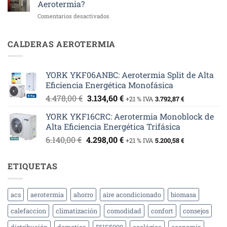
Aerotermia?
Solar
en
Comentarios desactivados
Fotovoltaica
¿Puedo
y
Cambiar
Aerotermia
mi
CALDERAS AEROTERMIA
en
Caldera
Aldea
de
del
Gasóleo
Obispo:
YORK YKF06ANBC: Aerotermia Split de Alta
por
Eficiencia
Eficiencia Energética Monofásica
Aerotermia?
y
Sostenibilidad
El
El
4.478,00
€
3.134,60
€
+21 % IVA
3.792,87
€
precio
precio
YORK YKF16CRC: Aerotermia Monoblock de
original
actual
Alta Eficiencia Energética Trifásica
era:
es:
El
El
6.140,00
€
4.298,00
€
4.478,00 €.
3.134,60 €.
+21 % IVA
5.200,58
€
precio
precio
original
actual
ETIQUETAS
era:
es:
6.140,00 €.
4.298,00 €.
acs
aerotermia
ahorro
aire acondicionado
biomasa
calefaccion
climatización
comodidad
confort
consejos
distribución
domotica
DUS5000
ecológico
economía