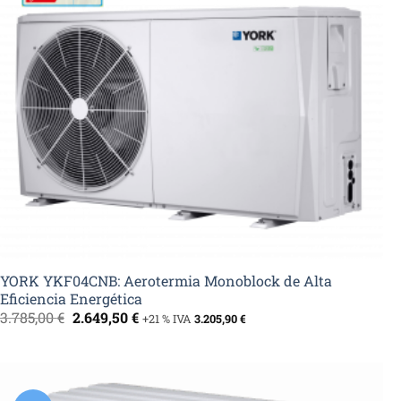
YORK YKF04CNB: Aerotermia Monoblock de Alta
Eficiencia Energética
El
El
3.785,00
€
2.649,50
€
+21 % IVA
3.205,90
€
precio
precio
original
actual
era:
es:
3.785,00 €.
2.649,50 €.