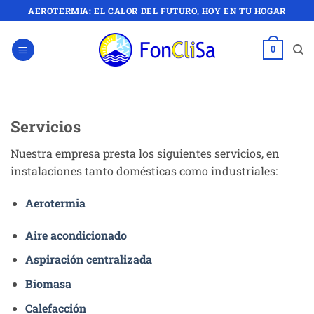
Saltar
AEROTERMIA: EL CALOR DEL FUTURO, HOY EN TU HOGAR
al
contenido
0
Servicios
Nuestra empresa presta los siguientes servicios, en
instalaciones tanto domésticas como industriales:
Aerotermia
Aire acondicionado
Aspiración centralizada
Biomasa
Calefacción