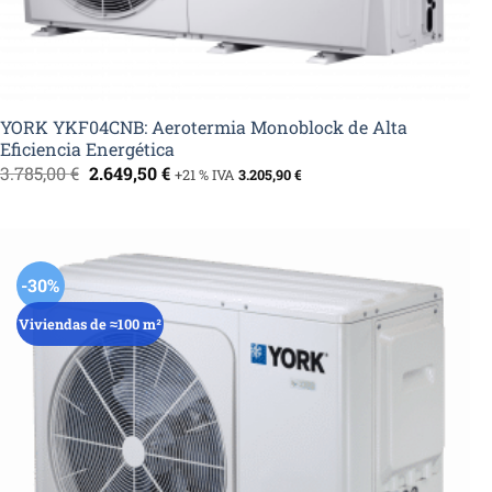
YORK YKF04CNB: Aerotermia Monoblock de Alta
Eficiencia Energética
El
El
3.785,00
€
2.649,50
€
+21 % IVA
3.205,90
€
precio
precio
original
actual
era:
es:
3.785,00 €.
2.649,50 €.
-30%
Viviendas de ≈100 m²