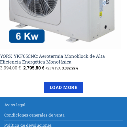
YORK YKF05CNC: Aerotermia Monoblock de Alta
Eficiencia Energética Monofásica
El
El
3.994,00
€
2.795,80
€
+21 % IVA
3.382,92
€
precio
precio
original
actual
era:
es:
3.994,00 €.
2.795,80 €.
LOAD MORE
Aviso legal
Condiciones generales de venta
Política de devoluciones