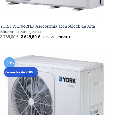
YORK YKF04CNB: Aerotermia Monoblock de Alta
Eficiencia Energética
El
El
3.785,00
€
2.649,50
€
+21 % IVA
3.205,90
€
precio
precio
original
actual
era:
es:
3.785,00 €.
2.649,50 €.
-30%
Viviendas de ≈100 m²