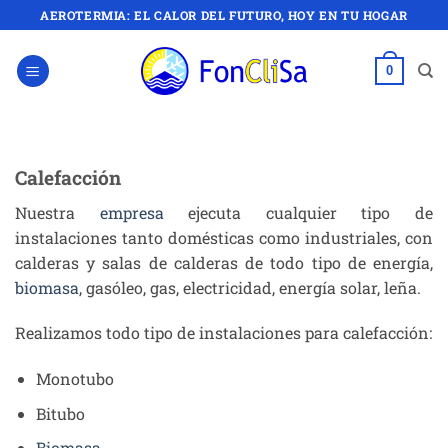
Saltar
AEROTERMIA: EL CALOR DEL FUTURO, HOY EN TU HOGAR
al
contenido
0
Calefacción
Nuestra
empresa
ejecuta cualquier tipo de
instalaciones tanto domésticas como industriales, con
calderas y salas de calderas de todo tipo de energía,
biomasa
, gasóleo, gas, electricidad, energía solar, leña.
Realizamos todo tipo de instalaciones para calefacción:
Monotubo
Bitubo
Biomasa