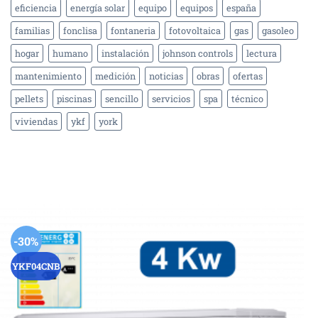
eficiencia
energía solar
equipo
equipos
españa
familias
fonclisa
fontaneria
fotovoltaica
gas
gasoleo
hogar
humano
instalación
johnson controls
lectura
mantenimiento
medición
noticias
obras
ofertas
pellets
piscinas
sencillo
servicios
spa
técnico
viviendas
ykf
york
-30%
YKF04CNB