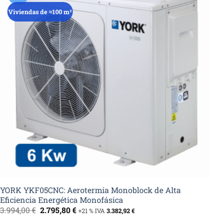
Viviendas de ≈100 m²
YORK YKF05CNC: Aerotermia Monoblock de Alta
Eficiencia Energética Monofásica
El
El
3.994,00
€
2.795,80
€
+21 % IVA
3.382,92
€
precio
precio