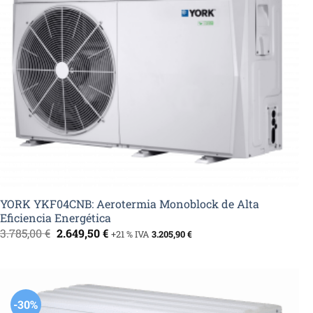
YORK YKF04CNB: Aerotermia Monoblock de Alta
Eficiencia Energética
El
El
3.785,00
€
2.649,50
€
+21 % IVA
3.205,90
€
precio
precio
original
actual
era:
es:
3.785,00 €.
2.649,50 €.
-30%