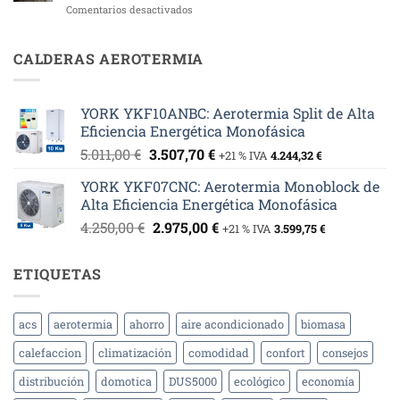
en
Comentarios desactivados
Fotovoltaica
¿Puedo
y
Cambiar
Aerotermia
mi
CALDERAS AEROTERMIA
en
Caldera
Aldea
de
del
Gasóleo
Obispo:
YORK YKF10ANBC: Aerotermia Split de Alta
por
Eficiencia
Eficiencia Energética Monofásica
Aerotermia?
y
Sostenibilidad
El
El
5.011,00
€
3.507,70
€
+21 % IVA
4.244,32
€
precio
precio
YORK YKF07CNC: Aerotermia Monoblock de
original
actual
Alta Eficiencia Energética Monofásica
era:
es:
El
El
4.250,00
€
2.975,00
€
5.011,00 €.
3.507,70 €.
+21 % IVA
3.599,75
€
precio
precio
original
actual
ETIQUETAS
era:
es:
4.250,00 €.
2.975,00 €.
acs
aerotermia
ahorro
aire acondicionado
biomasa
calefaccion
climatización
comodidad
confort
consejos
distribución
domotica
DUS5000
ecológico
economía