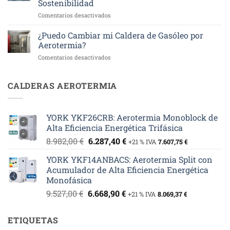
Sostenibilidad
en
Comentarios desactivados
Instalación
de
¿Puedo Cambiar mi Caldera de Gasóleo por
Energía
Aerotermia?
Solar
en
Comentarios desactivados
Fotovoltaica
¿Puedo
y
Cambiar
Aerotermia
mi
CALDERAS AEROTERMIA
en
Caldera
Aldea
de
del
Gasóleo
Obispo:
YORK YKF26CRB: Aerotermia Monoblock de
por
Eficiencia
Alta Eficiencia Energética Trifásica
Aerotermia?
y
Sostenibilidad
El
El
8.982,00
€
6.287,40
€
+21 % IVA
7.607,75
€
precio
precio
YORK YKF14ANBACS: Aerotermia Split con
original
actual
Acumulador de Alta Eficiencia Energética
era:
es:
Monofásica
8.982,00 €.
6.287,40 €.
El
El
9.527,00
€
6.668,90
€
+21 % IVA
8.069,37
€
precio
precio
original
actual
ETIQUETAS
era:
es: