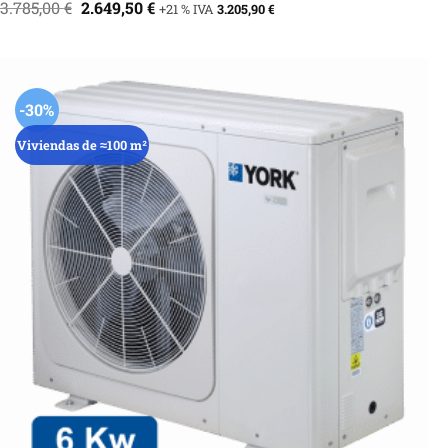
El
El
3.785,00
€
2.649,50
€
+21 % IVA
3.205,90
€
precio
precio
original
actual
era:
es:
3.785,00 €.
2.649,50 €.
-30%
Viviendas de ≈100 m²