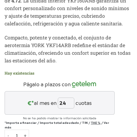
de
4.72
. La unidad interior YKF160ANB garantiza un
confort personalizado con niveles de sonido mínimos
y ajuste de temperaturas preciso, cubriendo
calefacción, refrigeración y agua caliente sanitaria.
Compacto, potente y conectado, el conjunto de
aerotermia YORK YKF14ARB redefine el estándar de
climatización, ofreciendo un confort superior en todas
las estaciones del año.
Hay existencias
Págalo a plazos con
€*
al mes en
cuotas
No se ha podido mostrar la información solicitada
*Importe a financiar
/
Importe total adeudado
/
TIN
/
TAE
%
/
Ver
más
Aerotermia Split Trifásica YORK YKF14ARBC: Máximo Confort 