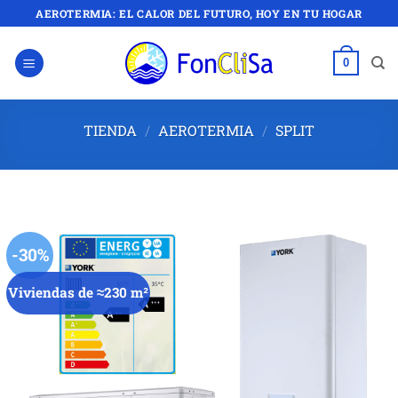
Saltar
AEROTERMIA: EL CALOR DEL FUTURO, HOY EN TU HOGAR
al
contenido
0
TIENDA
/
AEROTERMIA
/
SPLIT
-30%
Viviendas de ≈230 m²