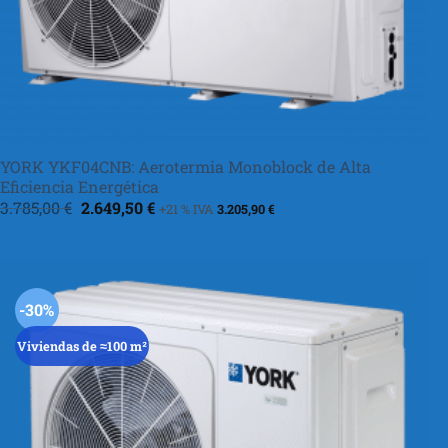
YORK YKF04CNB: Aerotermia Monoblock de Alta
Eficiencia Energética
El
El
3.785,00
€
2.649,50
€
+21 % IVA
3.205,90
€
precio
precio
original
actual
era:
es:
3.785,00 €.
2.649,50 €.
-30%
Viviendas de ≈100 m²