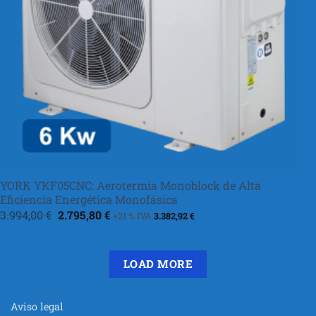
YORK YKF05CNC: Aerotermia Monoblock de Alta
Eficiencia Energética Monofásica
El
El
3.994,00
€
2.795,80
€
+21 % IVA
3.382,92
€
precio
precio
original
actual
era:
es:
3.994,00 €.
2.795,80 €.
LOAD MORE
Aviso legal