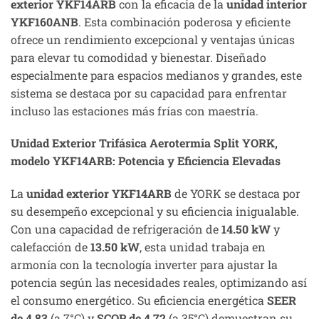
exterior YKF14ARB
con la eficacia de la
unidad interior
YKF160ANB
. Esta combinación poderosa y eficiente
ofrece un rendimiento excepcional y ventajas únicas
para elevar tu comodidad y bienestar. Diseñado
especialmente para espacios medianos y grandes, este
sistema se destaca por su capacidad para enfrentar
incluso las estaciones más frías con maestría.
Unidad Exterior Trifásica Aerotermia Split YORK,
modelo YKF14ARB: Potencia y Eficiencia Elevadas
La
unidad exterior YKF14ARB
de YORK se destaca por
su desempeño excepcional y su eficiencia inigualable.
Con una capacidad de refrigeración de
14.50 kW
y
calefacción de
13.50 kW
, esta unidad trabaja en
armonía con la tecnología inverter para ajustar la
potencia según las necesidades reales, optimizando así
el consumo energético. Su eficiencia energética
SEER
de 4.83
(a 7°C) y
SCOP de 4.72
(a 35°C) demuestran su