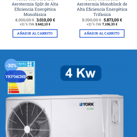
Aerotermia Split de Alta
Aerotermia Monoblock de
Eficiencia Energética
Alta Eficiencia Energética
Monofásica
Trifásica
El
El
El
El
4.300,00
€
3.010,00
€
8.390,00
€
5.873,00
€
precio
precio
precio
precio
+21 % IVA
3.642,10
€
+21 % IVA
7.106,33
€
original
actual
original
actual
era:
es:
era:
es:
AÑADIR AL CARRITO
AÑADIR AL CARRITO
0 €.
4.300,00 €.
3.010,00 €.
8.390,00 €.
5.873,00
-30%
YKF04CNB