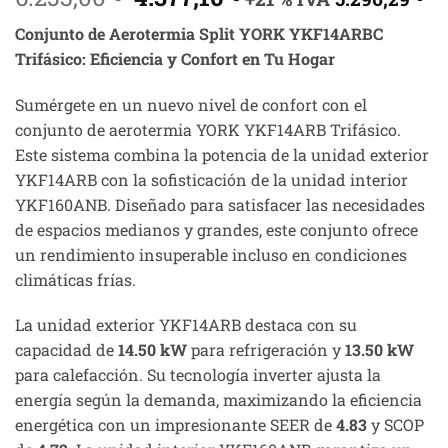
precio
precio
Conjunto de Aerotermia Split YORK YKF14ARBC
original
actual
Trifásico: Eficiencia y Confort en Tu Hogar
era:
es:
6.253,00 €.
4.377,10 €.
Sumérgete en un nuevo nivel de confort con el
conjunto de aerotermia YORK YKF14ARB Trifásico.
Este sistema combina la potencia de la unidad exterior
YKF14ARB con la sofisticación de la unidad interior
YKF160ANB. Diseñado para satisfacer las necesidades
de espacios medianos y grandes, este conjunto ofrece
un rendimiento insuperable incluso en condiciones
climáticas frías.
La unidad exterior YKF14ARB destaca con su
capacidad de
14.50 kW
para refrigeración y
13.50 kW
para calefacción. Su tecnología inverter ajusta la
energía según la demanda, maximizando la eficiencia
energética con un impresionante SEER de
4.83
y SCOP