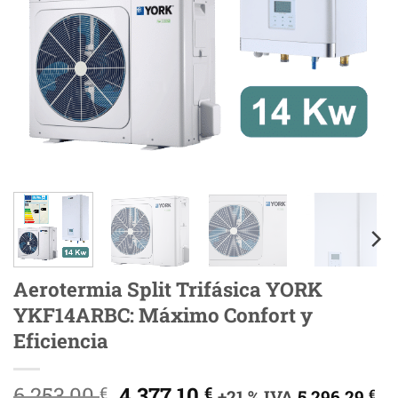
Aerotermia Split Trifásica YORK
YKF14ARBC: Máximo Confort y
Eficiencia
El
El
6.253,00
4.377,10
€
€
+21 % IVA
5.296,29
€