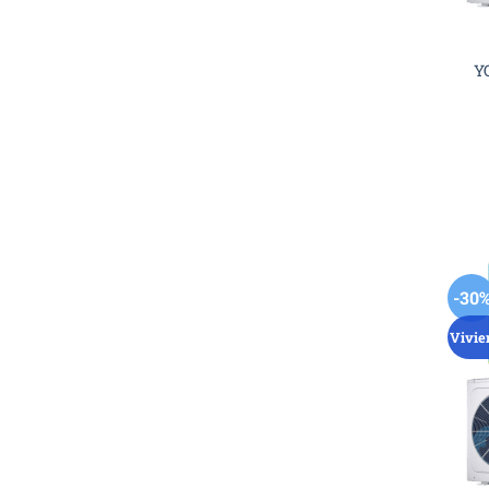
Y
-30
Vivie