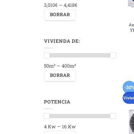
3,010€ — 4,418€
Ae
Y
VIVIENDA DE:
50m² — 400m²
-30
Vivie
POTENCIA
4 Kw — 16 Kw