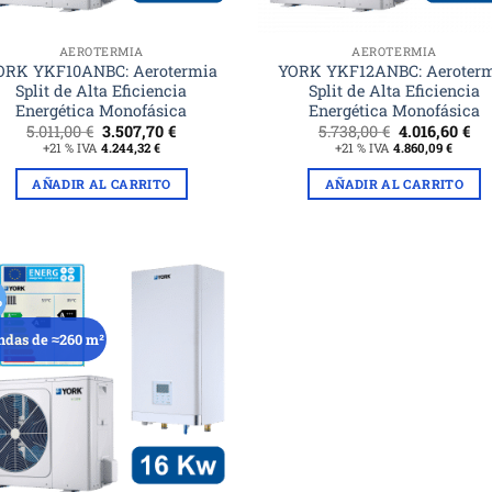
AEROTERMIA
AEROTERMIA
ORK YKF10ANBC: Aerotermia
YORK YKF12ANBC: Aeroter
Split de Alta Eficiencia
Split de Alta Eficiencia
Energética Monofásica
Energética Monofásica
El
El
El
El
5.011,00
€
3.507,70
€
5.738,00
€
4.016,60
€
precio
precio
precio
pr
+21 % IVA
4.244,32
€
+21 % IVA
4.860,09
€
original
actual
original
ac
era:
es:
era:
es:
AÑADIR AL CARRITO
AÑADIR AL CARRITO
5.011,00 €.
3.507,70 €.
5.738,00 €.
4.0
%
ndas de ≈260 m²