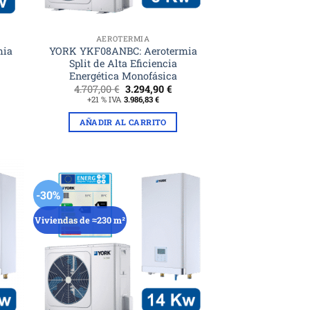
AEROTERMIA
mia
YORK YKF08ANBC: Aerotermia
Split de Alta Eficiencia
Energética Monofásica
El
El
4.707,00
€
3.294,90
€
ecio
precio
precio
+21 % IVA
3.986,83
€
tual
original
actual
era:
es:
AÑADIR AL CARRITO
34,60 €.
4.707,00 €.
3.294,90 €.
-30%
Viviendas de ≈230 m²