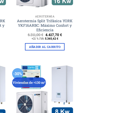
AEROTERMIA
YORK
Aerotermia Split Trifásica YORK
t y
YKF16ARBC: Máximo Confort y
Eficiencia
El
El
6.311,00
€
4.417,70
€
ecio
precio
precio
+21 % IVA
5.345,42
€
tual
original
actual
era:
es:
AÑADIR AL CARRITO
77,10 €.
6.311,00 €.
4.417,70 €.
-30%
Viviendas de ≈130 m²