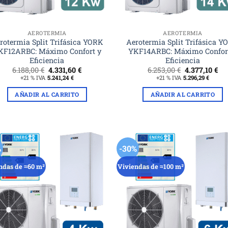
AEROTERMIA
AEROTERMIA
rotermia Split Trifásica YORK
Aerotermia Split Trifásica 
KF12ARBC: Máximo Confort y
YKF14ARBC: Máximo Confor
Eficiencia
Eficiencia
El
El
El
El
6.188,00
€
4.331,60
€
6.253,00
€
4.377,10
€
precio
precio
precio
pr
+21 % IVA
5.241,24
€
+21 % IVA
5.296,29
€
original
actual
original
ac
era:
es:
era:
es:
AÑADIR AL CARRITO
AÑADIR AL CARRITO
6.188,00 €.
4.331,60 €.
6.253,00 €.
4.3
%
-30%
ndas de ≈60 m²
Viviendas de ≈100 m²