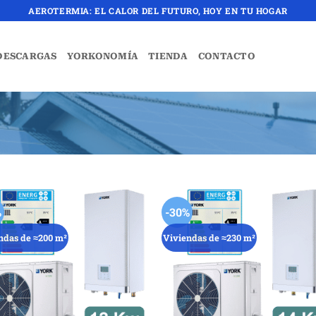
AEROTERMIA: EL CALOR DEL FUTURO, HOY EN TU HOGAR
DESCARGAS
YORKONOMÍA
TIENDA
CONTACTO
%
-30%
ndas de ≈200 m²
Viviendas de ≈230 m²