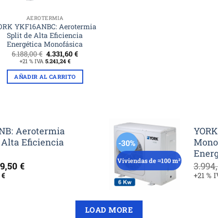
AEROTERMIA
ORK YKF16ANBC: Aerotermia
Split de Alta Eficiencia
Energética Monofásica
El
El
6.188,00
€
4.331,60
€
precio
precio
+21 % IVA
5.241,24
€
original
actual
era:
es:
AÑADIR AL CARRITO
6.188,00 €.
4.331,60 €.
B: Aerotermia
YORK
Alta Eficiencia
Monob
-30%
Energ
Viviendas de ≈100 m²
El
49,50
€
3.994
cio
precio
0
€
+21 % 
inal
actual
es:
5,00 €.
2.649,50 €.
LOAD MORE