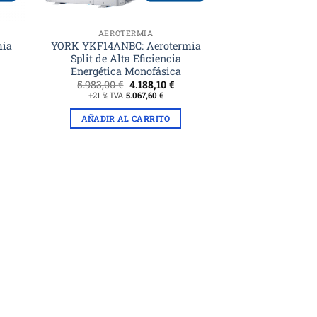
AEROTERMIA
mia
YORK YKF14ANBC: Aerotermia
Split de Alta Eficiencia
Energética Monofásica
El
El
5.983,00
€
4.188,10
€
ecio
precio
precio
+21 % IVA
5.067,60
€
tual
original
actual
era:
es:
AÑADIR AL CARRITO
16,60 €.
5.983,00 €.
4.188,10 €.