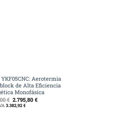
 YKF05CNC: Aerotermia
lock de Alta Eficiencia
ética Monofásica
El
El
,00
€
2.795,80
€
precio
precio
IVA
3.382,92
€
original
actual
era:
es:
3.994,00 €.
2.795,80 €.