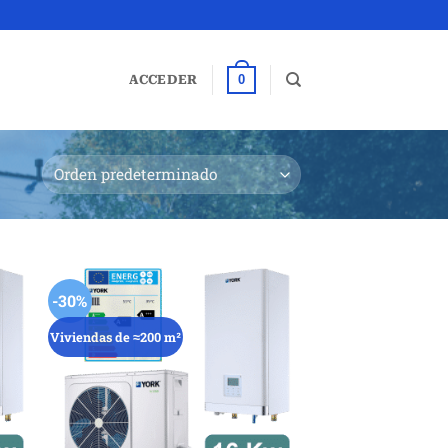
0
ACCEDER
-30%
Viviendas de ≈200 m²