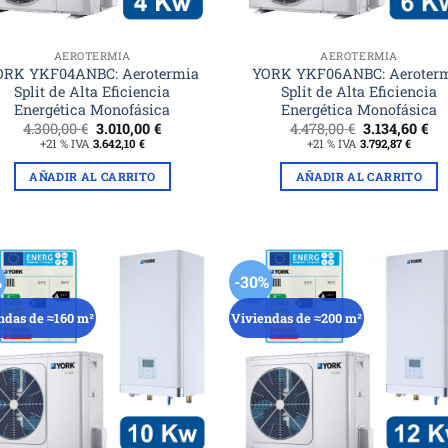
AEROTERMIA
AEROTERMIA
ORK YKF04ANBC: Aerotermia
YORK YKF06ANBC: Aeroter
Split de Alta Eficiencia
Split de Alta Eficiencia
Energética Monofásica
Energética Monofásica
El
El
El
El
4.300,00
€
3.010,00
€
4.478,00
€
3.134,60
€
precio
precio
precio
pr
+21 % IVA
3.642,10
€
+21 % IVA
3.792,87
€
original
actual
original
ac
era:
es:
era:
es:
AÑADIR AL CARRITO
AÑADIR AL CARRITO
4.300,00 €.
3.010,00 €.
4.478,00 €.
3.1
%
-30%
ndas de ≈160 m²
Viviendas de ≈200 m²