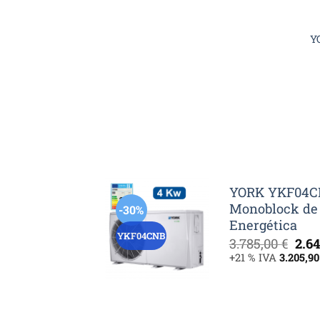
Y
YORK YKF04CN
Monoblock de 
-30%
Energética
YKF04CNB
El
3.785,00
€
2.6
pre
+21 % IVA
3.205,9
orig
era:
3.78