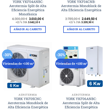
YORK YKF04ANBC:
YORK YKF04CNB:
Aerotermia Split de Alta
Aerotermia Monoblock de
Eficiencia Energética
Alta Eficiencia Energética
Monofásica
El
El
El
El
4.300,00
€
3.010,00
€
3.785,00
€
2.649,50
€
precio
precio
precio
precio
+21 % IVA
3.642,10
€
+21 % IVA
3.205,90
€
original
actual
original
actual
era:
es:
era:
es:
AÑADIR AL CARRITO
AÑADIR AL CARRITO
4.300,00 €.
3.010,00 €.
3.785,00 €.
2.649,50
-30%
-30%
Viviendas de ≈100 m²
Viviendas de ≈100 m²
AEROTERMIA
AEROTERMIA
YORK YKF05CNC:
YORK YKF06ANBC:
Aerotermia Monoblock de
Aerotermia Split de Alta
Alta Eficiencia Energética
Eficiencia Energética