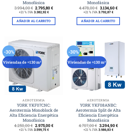
Monofásica
Monofásica
El
El
El
El
3.994,00
€
2.795,80
€
4.478,00
€
3.134,60
€
precio
precio
precio
precio
+21 % IVA
3.382,92
€
+21 % IVA
3.792,87
€
original
actual
original
actual
era:
es:
era:
es:
AÑADIR AL CARRITO
AÑADIR AL CARRITO
3.994,00 €.
2.795,80 €.
4.478,00 €.
3.134,60
-30%
-30%
Viviendas de ≈130 m²
Viviendas de ≈130 m²
AEROTERMIA
AEROTERMIA
YORK YKF07CNC:
YORK YKF08ANBC:
Aerotermia Monoblock de
Aerotermia Split de Alta
Alta Eficiencia Energética
Eficiencia Energética
Monofásica
Monofásica
El
El
El
El
4.250,00
€
2.975,00
€
4.707,00
€
3.294,90
€
precio
precio
precio
precio
+21 % IVA
3.599,75
€
+21 % IVA
3.986,83
€