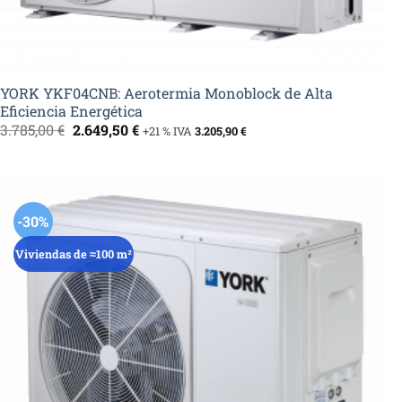
YORK YKF04CNB: Aerotermia Monoblock de Alta
Eficiencia Energética
El
El
3.785,00
€
2.649,50
€
+21 % IVA
3.205,90
€
precio
precio
original
actual
era:
es:
3.785,00 €.
2.649,50 €.
-30%
Viviendas de ≈100 m²