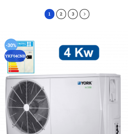
1
2
3
-30%
YKF04CNB