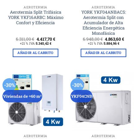
AEROTERMIA
AEROTERMIA
Aerotermia Split Trifásica
YORK YKF04ANBACS:
YORK YKF16ARBC: Máximo
Aerotermia Split con
Confort y Eficiencia
Acumulador de Alta
Eficiencia Energética
Monofásica
El
El
El
El
6.311,00
€
4.417,70
€
6.948,00
€
4.863,60
€
precio
precio
precio
precio
+21 % IVA
5.345,42
€
+21 % IVA
5.884,96
€
original
actual
original
actual
era:
es:
era:
es:
AÑADIR AL CARRITO
AÑADIR AL CARRITO
6.311,00 €.
4.417,70 €.
6.948,00 €.
4.863,60
-30%
-30%
Viviendas de ≈60 m²
YKF04CNB
AEROTERMIA
AEROTERMIA