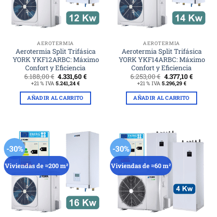
AEROTERMIA
AEROTERMIA
Aerotermia Split Trifásica
Aerotermia Split Trifásica
YORK YKF12ARBC: Máximo
YORK YKF14ARBC: Máximo
Confort y Eficiencia
Confort y Eficiencia
El
El
El
El
6.188,00
€
4.331,60
€
6.253,00
€
4.377,10
€
precio
precio
precio
precio
+21 % IVA
5.241,24
€
+21 % IVA
5.296,29
€
original
actual
original
actual
era:
es:
era:
es:
AÑADIR AL CARRITO
AÑADIR AL CARRITO
6.188,00 €.
4.331,60 €.
6.253,00 €.
4.377,10 
-30%
-30%
Viviendas de ≈200 m²
Viviendas de ≈60 m²