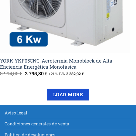
YORK YKF05CNC: Aerotermia Monoblock de Alta
Eficiencia Energética Monofásica
El
El
3.994,00
€
2.795,80
€
+21 % IVA
3.382,92
€
precio
precio
original
actual
era:
es:
3.994,00 €.
2.795,80 €.
LOAD MORE
Aviso legal
Condiciones generales de venta
Política de devoluciones