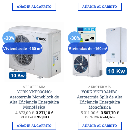
original
actual
original
actual
era:
es:
era:
es:
AÑADIR AL CARRITO
AÑADIR AL CARRITO
4.250,00 €.
2.975,00 €.
4.707,00 €.
3.294,90
-30%
-30%
Viviendas de ≈160 m²
Viviendas de ≈160 m²
AEROTERMIA
AEROTERMIA
YORK YKF09CNC:
YORK YKF10ANBC:
Aerotermia Monoblock de
Aerotermia Split de Alta
Alta Eficiencia Energética
Eficiencia Energética
Monofásica
Monofásica
El
El
El
El
4.673,00
€
3.271,10
€
5.011,00
€
3.507,70
€
precio
precio
precio
precio
+21 % IVA
3.958,03
€
+21 % IVA
4.244,32
€
original
actual
original
actual
era:
es:
era:
es:
AÑADIR AL CARRITO
AÑADIR AL CARRITO
4.673,00 €.
3.271,10 €.
5.011,00 €.
3.507,70 