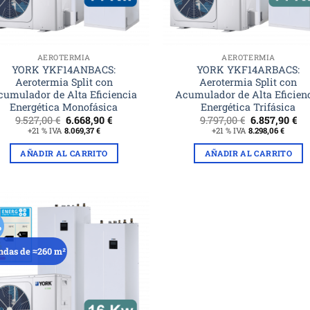
AEROTERMIA
AEROTERMIA
YORK YKF14ANBACS:
YORK YKF14ARBACS:
Aerotermia Split con
Aerotermia Split con
cumulador de Alta Eficiencia
Acumulador de Alta Eficien
Energética Monofásica
Energética Trifásica
El
El
El
El
9.527,00
€
6.668,90
€
9.797,00
€
6.857,90
€
precio
precio
precio
pr
+21 % IVA
8.069,37
€
+21 % IVA
8.298,06
€
original
actual
original
ac
era:
es:
era:
es:
AÑADIR AL CARRITO
AÑADIR AL CARRITO
9.527,00 €.
6.668,90 €.
9.797,00 €.
6.8
%
ndas de ≈260 m²