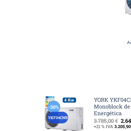
A
YORK YKF04CN
Monoblock de 
-30%
Energética
YKF04CNB
El
3.785,00
€
2.6
pre
+21 % IVA
3.205,9
orig