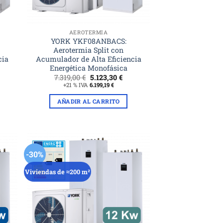
AEROTERMIA
YORK YKF08ANBACS:
Aerotermia Split con
cia
Acumulador de Alta Eficiencia
Energética Monofásica
El
El
7.319,00
€
5.123,30
€
ecio
precio
precio
+21 % IVA
6.199,19
€
tual
original
actual
era:
es:
AÑADIR AL CARRITO
88,20 €.
7.319,00 €.
5.123,30 €.
-30%
Viviendas de ≈200 m²