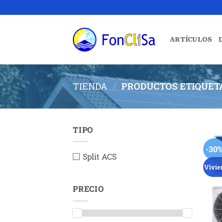
Saltar
al
contenido
ARTÍCULOS
TIENDA
/
PRODUCTOS ETIQUETA
TIPO
-30
Split ACS
Vivie
PRECIO