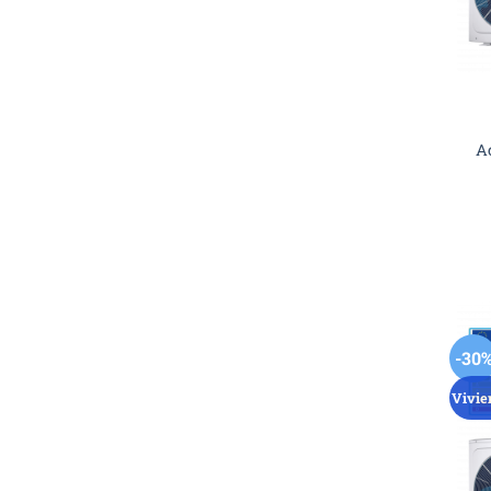
A
-30
Vivie