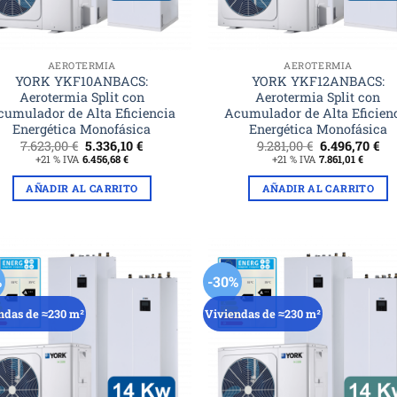
AEROTERMIA
AEROTERMIA
YORK YKF10ANBACS:
YORK YKF12ANBACS:
Aerotermia Split con
Aerotermia Split con
cumulador de Alta Eficiencia
Acumulador de Alta Eficien
Energética Monofásica
Energética Monofásica
El
El
El
El
7.623,00
€
5.336,10
€
9.281,00
€
6.496,70
€
precio
precio
precio
pr
+21 % IVA
6.456,68
€
+21 % IVA
7.861,01
€
original
actual
original
ac
era:
es:
era:
es:
AÑADIR AL CARRITO
AÑADIR AL CARRITO
7.623,00 €.
5.336,10 €.
9.281,00 €.
6.4
%
-30%
ndas de ≈230 m²
Viviendas de ≈230 m²