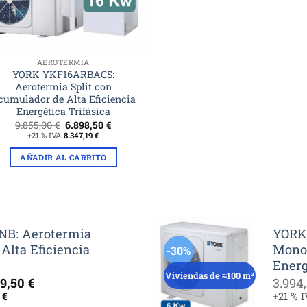
AEROTERMIA
YORK YKF16ARBACS:
Aerotermia Split con
cumulador de Alta Eficiencia
Energética Trifásica
El
El
9.855,00
€
6.898,50
€
precio
precio
+21 % IVA
8.347,19
€
original
actual
era:
es:
AÑADIR AL CARRITO
9.855,00 €.
6.898,50 €.
B: Aerotermia
YORK
Alta Eficiencia
Monob
-30%
Energ
Viviendas de ≈100 m²
El
49,50
€
3.994
cio
precio
0
€
+21 % 
inal
actual