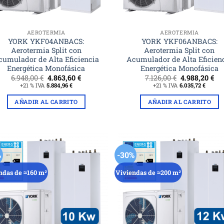
AEROTERMIA
AEROTERMIA
YORK YKF04ANBACS:
YORK YKF06ANBACS:
Aerotermia Split con
Aerotermia Split con
cumulador de Alta Eficiencia
Acumulador de Alta Eficien
Energética Monofásica
Energética Monofásica
El
El
El
El
6.948,00
€
4.863,60
€
7.126,00
€
4.988,20
€
precio
precio
precio
pr
+21 % IVA
5.884,96
€
+21 % IVA
6.035,72
€
original
actual
original
ac
era:
es:
era:
es:
AÑADIR AL CARRITO
AÑADIR AL CARRITO
6.948,00 €.
4.863,60 €.
7.126,00 €.
4.9
%
-30%
ndas de ≈160 m²
Viviendas de ≈200 m²