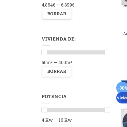
4,864€ — 6,899€
A
VIVIENDA DE:
50m² — 400m²
-30
POTENCIA
Vivie
4 Kw — 16 Kw