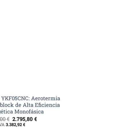
 YKF05CNC: Aerotermia
lock de Alta Eficiencia
ética Monofásica
El
El
,00
€
2.795,80
€
precio
precio
IVA
3.382,92
€
original
actual