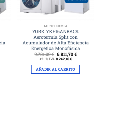
AEROTERMIA
YORK YKF16ANBACS:
Aerotermia Split con
cia
Acumulador de Alta Eficiencia
Energética Monofásica
El
El
9.731,00
€
6.811,70
€
ecio
precio
precio
+21 % IVA
8.242,16
€
tual
original
actual
era:
es:
AÑADIR AL CARRITO
57,90 €.
9.731,00 €.
6.811,70 €.