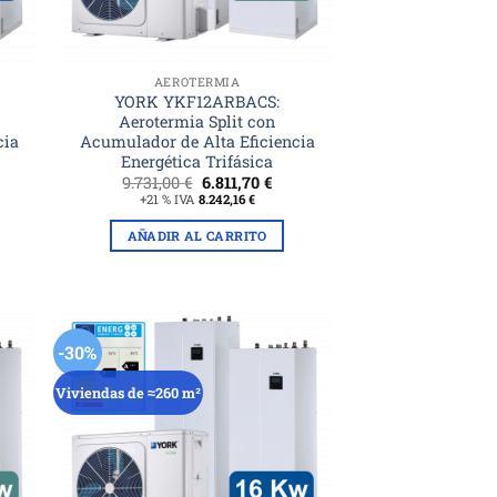
AEROTERMIA
YORK YKF12ARBACS:
Aerotermia Split con
cia
Acumulador de Alta Eficiencia
Energética Trifásica
El
El
9.731,00
€
6.811,70
€
ecio
precio
precio
+21 % IVA
8.242,16
€
tual
original
actual
era:
es:
AÑADIR AL CARRITO
96,70 €.
9.731,00 €.
6.811,70 €.
-30%
Viviendas de ≈260 m²