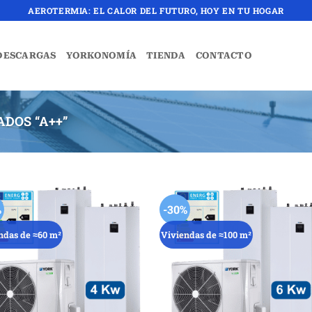
AEROTERMIA: EL CALOR DEL FUTURO, HOY EN TU HOGAR
DESCARGAS
YORKONOMÍA
TIENDA
CONTACTO
DOS “A++”
%
-30%
ndas de ≈60 m²
Viviendas de ≈100 m²