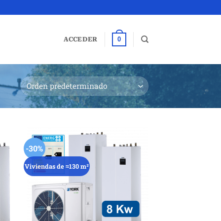
0
ACCEDER
-30%
Viviendas de ≈130 m²