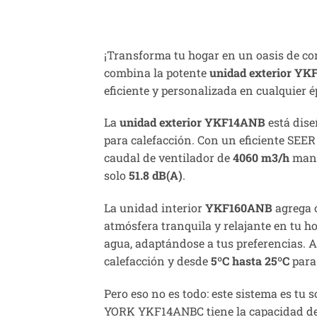
¡Transforma tu hogar en un oasis de co
combina la potente
unidad exterior Y
eficiente y personalizada en cualquier é
La
unidad exterior YKF14ANB
está dis
para calefacción. Con un eficiente SEE
caudal de ventilador de
4060 m3/h
manti
solo
51.8 dB(A)
.
La unidad interior
YKF160ANB
agrega o
atmósfera tranquila y relajante en tu h
agua, adaptándose a tus preferencias.
calefacción y desde
5ºC hasta 25ºC
para 
Pero eso no es todo: este sistema es tu 
YORK YKF14ANBC tiene la capacidad de c