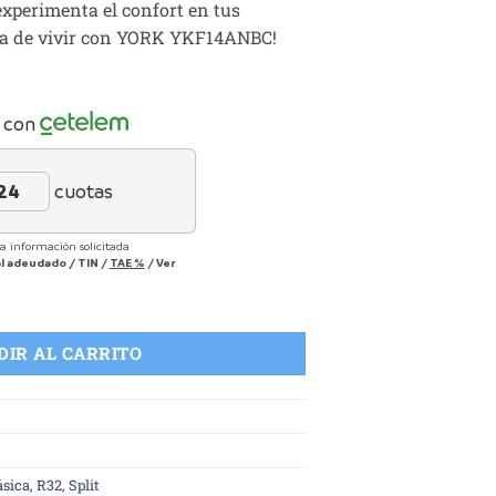
experimenta el confort en tus
a de vivir con YORK YKF14ANBC!
 con
cuotas
a información solicitada
al adeudado
/
TIN
/
TAE
%
/
Ver
ia Split de Alta Eficiencia Energética Monofásica cantidad
DIR AL CARRITO
sica
,
R32
,
Split