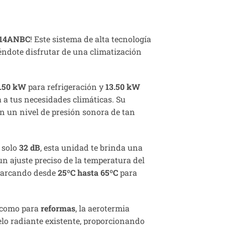
14ANBC
! Este sistema de alta tecnología
iéndote disfrutar de una climatización
4.50 kW
para refrigeración y
13.50 kW
a a tus necesidades climáticas. Su
on un nivel de presión sonora de tan
 solo
32 dB
, esta unidad te brinda una
un ajuste preciso de la temperatura del
abarcando desde
25ºC hasta 65ºC
para
como para
reformas
, la aerotermia
elo radiante existente, proporcionando