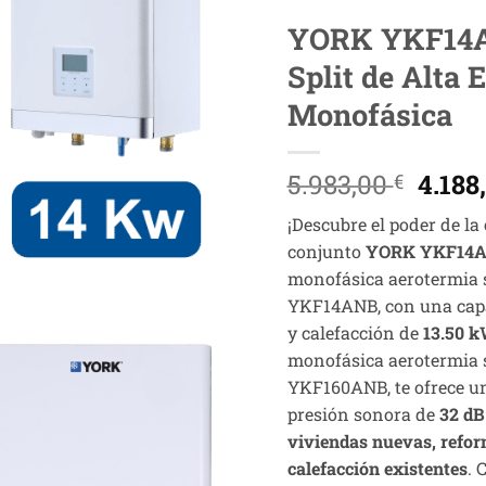
YORK YKF14A
Split de Alta 
Monofásica
El
5.983,00
4.188
€
preci
¡Descubre el poder de la
origi
conjunto
YORK YKF14
era:
monofásica aerotermia 
5.983,
YKF14ANB, con una capa
y calefacción de
13.50 
monofásica aerotermia 
YKF160ANB, te ofrece un
presión sonora de
32 dB
viviendas nuevas, refor
calefacción existentes
. 