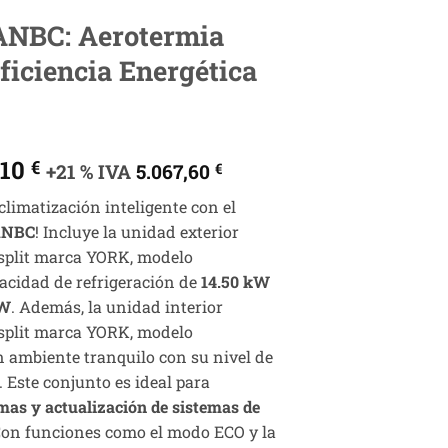
NBC: Aerotermia
Eficiencia Energética
El
,10
€
+21 % IVA
5.067,60
€
o
precio
 climatización inteligente con el
nal
actual
ANBC
! Incluye la unidad exterior
es:
split marca YORK, modelo
00 €.
4.188,10 €.
cidad de refrigeración de
14.50 kW
kW
. Además, la unidad interior
split marca YORK, modelo
 ambiente tranquilo con su nivel de
. Este conjunto es ideal para
mas y actualización de sistemas de
Con funciones como el modo ECO y la