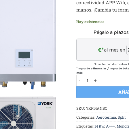
conectividad APP Wifi, 
manos. ¡Cambia tu form
Hay existencias
Págalo a plazos
€*
al mes en
No se ha podido mostrar l
*Importe a financiar
/
Importe tot
más
YORK YKF14ANBC: Aeroterm
AÑA
SKU:
YKF14ANBC
Categorías:
Aerotermia
,
Split
Etiquetas:
14 Kw
,
A+++
,
Monofá