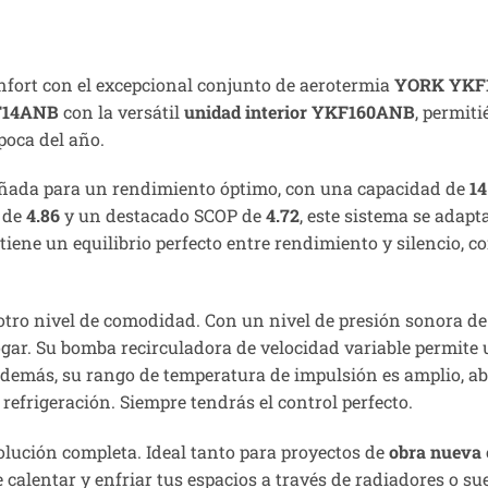
nfort con el excepcional conjunto de aerotermia
YORK YKF
KF14ANB
con la versátil
unidad interior YKF160ANB
, permit
poca del año.
eñada para un rendimiento óptimo, con una capacidad de
1
R de
4.86
y un destacado SCOP de
4.72
, este sistema se adapt
ene un equilibrio perfecto entre rendimiento y silencio, c
tro nivel de comodidad. Con un nivel de presión sonora de
ogar. Su bomba recirculadora de velocidad variable permite 
 Además, su rango de temperatura de impulsión es amplio, 
refrigeración. Siempre tendrás el control perfecto.
solución completa. Ideal tanto para proyectos de
obra nueva
alentar y enfriar tus espacios a través de radiadores o su