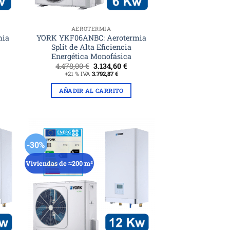
AEROTERMIA
mia
YORK YKF06ANBC: Aerotermia
Split de Alta Eficiencia
Energética Monofásica
El
El
4.478,00
€
3.134,60
€
ecio
precio
precio
+21 % IVA
3.792,87
€
tual
original
actual
era:
es:
AÑADIR AL CARRITO
10,00 €.
4.478,00 €.
3.134,60 €.
-30%
Viviendas de ≈200 m²