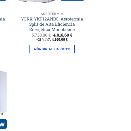
AEROTERMIA
mia
YORK YKF12ANBC: Aerotermia
Split de Alta Eficiencia
Energética Monofásica
El
El
5.738,00
€
4.016,60
€
cio
precio
precio
+21 % IVA
4.860,09
€
ual
original
actual
era:
es:
AÑADIR AL CARRITO
07,70 €.
5.738,00 €.
4.016,60 €.