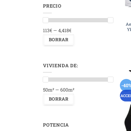
PRECIO
Ae
Y
113€ — 4,418€
VIVIENDA DE:
-40
50m² — 600m²
ACCE
POTENCIA