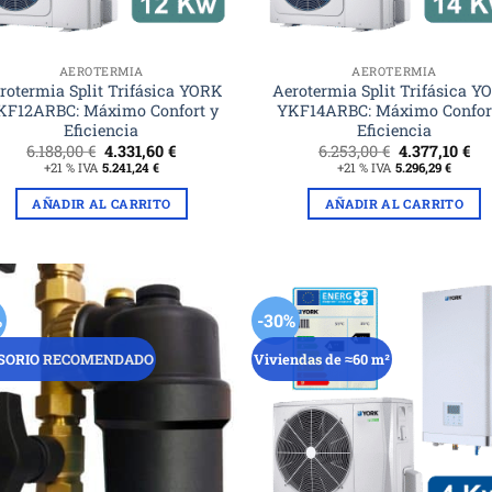
AEROTERMIA
AEROTERMIA
rotermia Split Trifásica YORK
Aerotermia Split Trifásica 
KF12ARBC: Máximo Confort y
YKF14ARBC: Máximo Confor
Eficiencia
Eficiencia
El
El
El
El
6.188,00
€
4.331,60
€
6.253,00
€
4.377,10
€
precio
precio
precio
pr
+21 % IVA
5.241,24
€
+21 % IVA
5.296,29
€
original
actual
original
ac
era:
es:
era:
es:
AÑADIR AL CARRITO
AÑADIR AL CARRITO
6.188,00 €.
4.331,60 €.
6.253,00 €.
4.3
%
-30%
SORIO RECOMENDADO
Viviendas de ≈60 m²