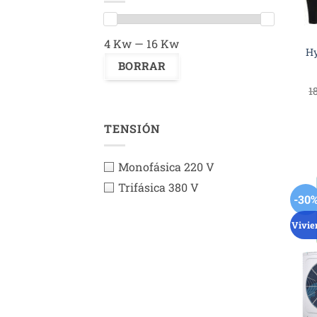
4 Kw — 16 Kw
Hy
1
TENSIÓN
Monofásica 220 V
Trifásica 380 V
-30
Vivie