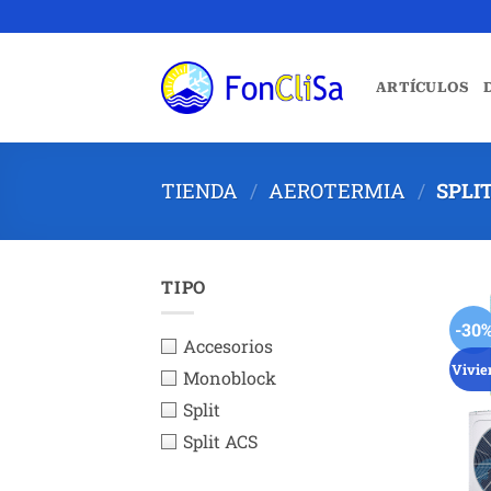
Saltar
al
contenido
ARTÍCULOS
TIENDA
/
AEROTERMIA
/
SPLI
TIPO
-30
Accesorios
Vivie
Monoblock
Split
Split ACS