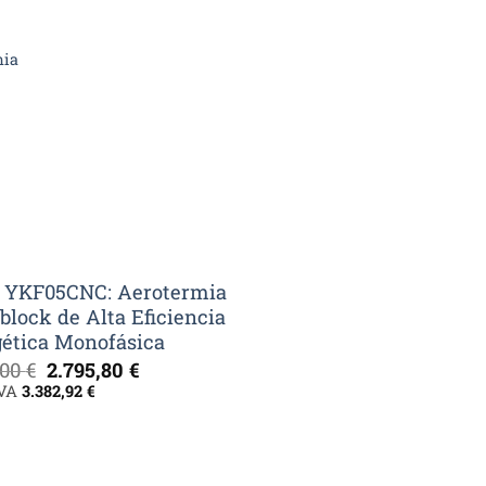
mia
cio
ual
31,60 €.
 YKF05CNC: Aerotermia
lock de Alta Eficiencia
ética Monofásica
El
El
,00
€
2.795,80
€
precio
precio
IVA
3.382,92
€
original
actual
era:
es:
3.994,00 €.
2.795,80 €.