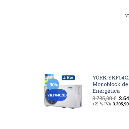
Y
YORK YKF04CN
Monoblock de 
-30%
Energética
YKF04CNB
El
3.785,00
€
2.6
pre
+21 % IVA
3.205,9
orig
era:
3.78