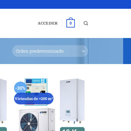
0
ACCEDER
-30%
Viviendas de ≈200 m²