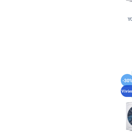
Y
-30
Vivie