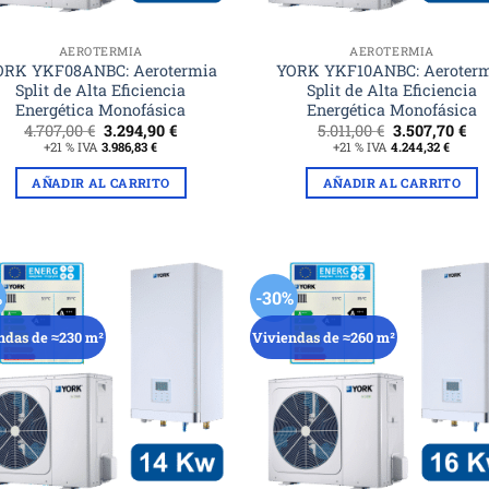
AEROTERMIA
AEROTERMIA
ORK YKF08ANBC: Aerotermia
YORK YKF10ANBC: Aeroter
Split de Alta Eficiencia
Split de Alta Eficiencia
Energética Monofásica
Energética Monofásica
El
El
El
El
4.707,00
€
3.294,90
€
5.011,00
€
3.507,70
€
precio
precio
precio
pre
+21 % IVA
3.986,83
€
+21 % IVA
4.244,32
€
original
actual
original
act
era:
es:
era:
es:
AÑADIR AL CARRITO
AÑADIR AL CARRITO
4.707,00 €.
3.294,90 €.
5.011,00 €.
3.5
%
-30%
ndas de ≈230 m²
Viviendas de ≈260 m²