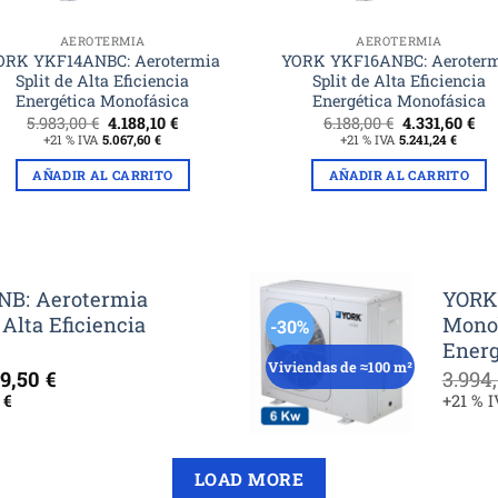
AEROTERMIA
AEROTERMIA
ORK YKF14ANBC: Aerotermia
YORK YKF16ANBC: Aeroter
Split de Alta Eficiencia
Split de Alta Eficiencia
Energética Monofásica
Energética Monofásica
El
El
El
El
5.983,00
€
4.188,10
€
6.188,00
€
4.331,60
€
precio
precio
precio
pre
+21 % IVA
5.067,60
€
+21 % IVA
5.241,24
€
original
actual
original
act
era:
es:
era:
es:
AÑADIR AL CARRITO
AÑADIR AL CARRITO
5.983,00 €.
4.188,10 €.
6.188,00 €.
4.3
B: Aerotermia
YORK
Alta Eficiencia
Monob
-30%
Energ
Viviendas de ≈100 m²
El
49,50
€
3.994
cio
precio
0
€
+21 % 
inal
actual
es:
5,00 €.
2.649,50 €.
LOAD MORE