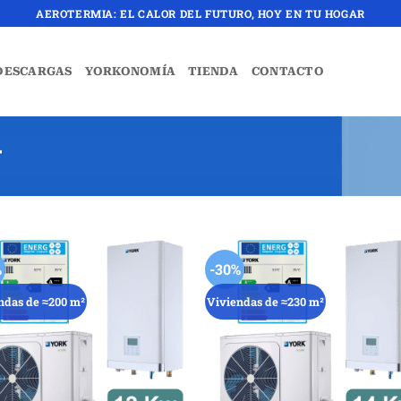
AEROTERMIA: EL CALOR DEL FUTURO, HOY EN TU HOGAR
DESCARGAS
YORKONOMÍA
TIENDA
CONTACTO
T
%
-30%
ndas de ≈200 m²
Viviendas de ≈230 m²