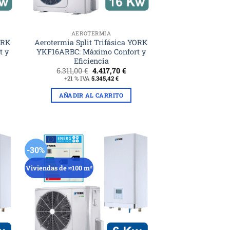
AEROTERMIA
YORK
Aerotermia Split Trifásica YORK
t y
YKF16ARBC: Máximo Confort y
Eficiencia
El
El
6.311,00
€
4.417,70
€
ecio
precio
precio
+21 % IVA
5.345,42
€
tual
original
actual
era:
es:
AÑADIR AL CARRITO
77,10 €.
6.311,00 €.
4.417,70 €.
-30%
Viviendas de ≈100 m²