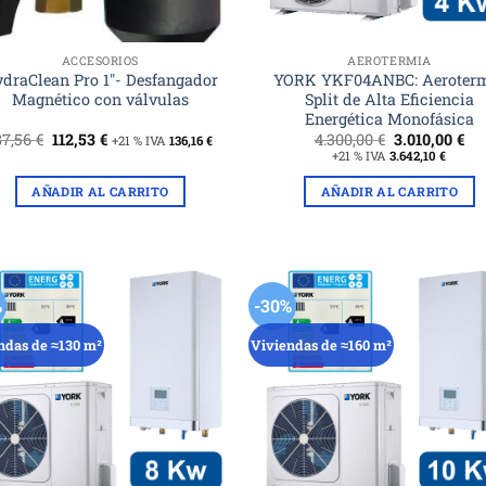
ACCESORIOS
AEROTERMIA
draClean Pro 1″- Desfangador
YORK YKF04ANBC: Aeroter
Magnético con válvulas
Split de Alta Eficiencia
Energética Monofásica
El
El
El
El
87,56
€
112,53
€
4.300,00
€
3.010,00
€
+21 % IVA
136,16
€
precio
precio
precio
pr
+21 % IVA
3.642,10
€
original
actual
original
ac
era:
es:
era:
es:
AÑADIR AL CARRITO
AÑADIR AL CARRITO
187,56 €.
112,53 €.
4.300,00 €.
3.0
%
-30%
ndas de ≈130 m²
Viviendas de ≈160 m²