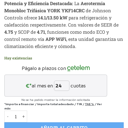
Potencia y Eficiencia Destacada:
La
Aerotermia
original
actual
Monobloc Trifásica YORK YKF14CRC
de Johnson
era:
es:
Controls ofrece
14.1/13.50 kW
para refrigeración y
5.837,00 €.
4.085,90 €.
calefacción respectivamente. Con valores de SEER de
4.75
y SCOP de
4.71
, funciones como modo ECO y
control remoto vía
APP WiFi
, esta unidad garantiza un
climatización eficiente y cómoda.
Hay existencias
Págalo a plazos con
€*
al mes en
cuotas
No se ha podido mostrar la información solicitada
*Importe a financiar
/
Importe total adeudado
/
TIN
/
TAE
%
/
Ver
más
YORK YKF14CRC: Aerotermia Monoblock de Alta Eficiencia Ene
AÑADIR AL CARRITO