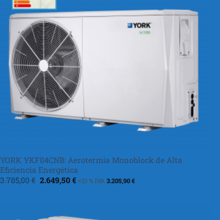
YORK YKF04CNB: Aerotermia Monoblock de Alta
Eficiencia Energética
El
El
3.785,00
€
2.649,50
€
+21 % IVA
3.205,90
€
precio
precio
original
actual
era:
es:
3.785,00 €.
2.649,50 €.