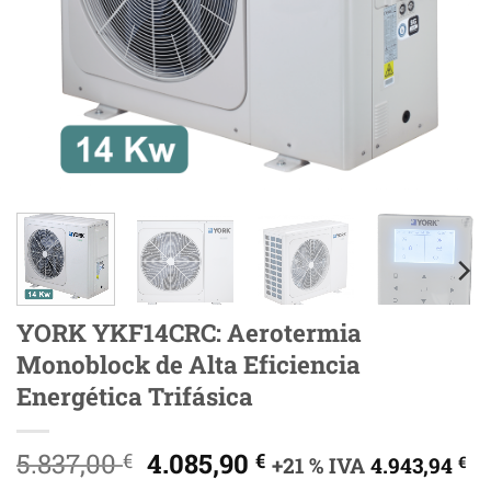
YORK YKF14CRC: Aerotermia
Monoblock de Alta Eficiencia
Energética Trifásica
El
El
5.837,00
4.085,90
€
€
+21 % IVA
4.943,94
€
precio
precio