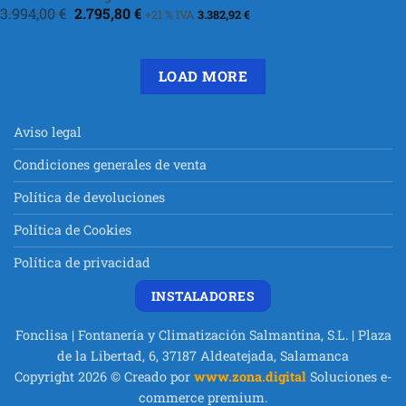
El
El
3.994,00
€
2.795,80
€
+21 % IVA
3.382,92
€
precio
precio
original
actual
era:
es:
3.994,00 €.
2.795,80 €.
LOAD MORE
Aviso legal
Condiciones generales de venta
Política de devoluciones
Política de Cookies
Política de privacidad
INSTALADORES
Fonclisa | Fontanería y Climatización Salmantina, S.L. | Plaza
de la Libertad, 6, 37187 Aldeatejada, Salamanca
Copyright 2026 © Creado por
www.zona.digital
Soluciones e-
commerce premium.