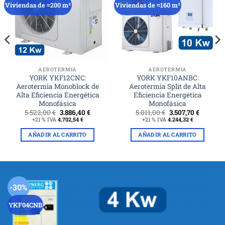
Viviendas de ≈200 m²
Viviendas de ≈160 m²
AEROTERMIA
AEROTERMIA
YORK YKF12CNC:
YORK YKF10ANBC:
Aerotermia Monoblock de
Aerotermia Split de Alta
Alta Eficiencia Energética
Eficiencia Energética
Monofásica
Monofásica
El
El
El
El
5.522,00
€
3.886,40
€
5.011,00
€
3.507,70
€
precio
precio
precio
precio
+21 % IVA
4.702,54
€
+21 % IVA
4.244,32
€
l
original
actual
original
actual
era:
es:
era:
es:
AÑADIR AL CARRITO
AÑADIR AL CARRITO
90 €.
5.522,00 €.
3.886,40 €.
5.011,00 €.
3.507,70 
-30%
YKF04CNB