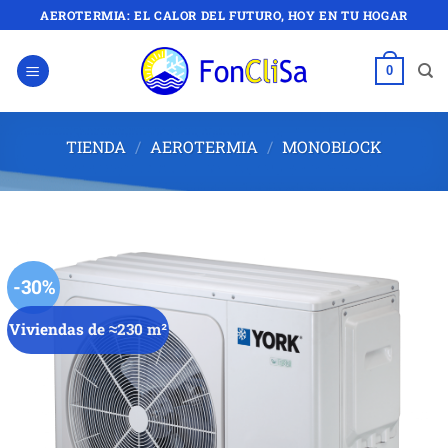
Saltar
AEROTERMIA: EL CALOR DEL FUTURO, HOY EN TU HOGAR
al
contenido
0
TIENDA
/
AEROTERMIA
/
MONOBLOCK
-30%
Viviendas de ≈230 m²