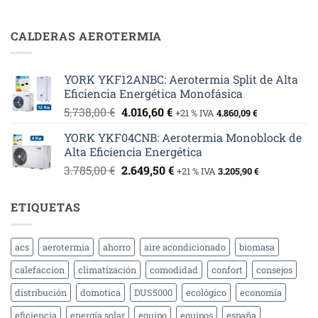
¿Puedo
y
Cambiar
Aerotermia
mi
CALDERAS AEROTERMIA
en
Caldera
Aldea
de
del
Gasóleo
Obispo:
YORK YKF12ANBC: Aerotermia Split de Alta
por
Eficiencia
Eficiencia Energética Monofásica
Aerotermia?
y
Sostenibilidad
El
El
5.738,00
€
4.016,60
€
+21 % IVA
4.860,09
€
precio
precio
YORK YKF04CNB: Aerotermia Monoblock de
original
actual
Alta Eficiencia Energética
era:
es:
El
El
3.785,00
€
2.649,50
€
5.738,00 €.
4.016,60 €.
+21 % IVA
3.205,90
€
precio
precio
original
actual
ETIQUETAS
era:
es:
3.785,00 €.
2.649,50 €.
acs
aerotermia
ahorro
aire acondicionado
biomasa
calefaccion
climatización
comodidad
confort
consejos
distribución
domotica
DUS5000
ecológico
economía
eficiencia
energía solar
equipo
equipos
españa