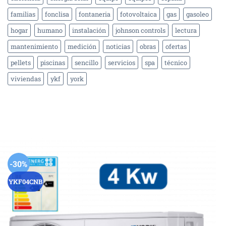
familias
fonclisa
fontaneria
fotovoltaica
gas
gasoleo
hogar
humano
instalación
johnson controls
lectura
mantenimiento
medición
noticias
obras
ofertas
pellets
piscinas
sencillo
servicios
spa
técnico
viviendas
ykf
york
-30%
YKF04CNB