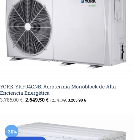
YORK YKF04CNB: Aerotermia Monoblock de Alta
Eficiencia Energética
El
El
3.785,00
€
2.649,50
€
+21 % IVA
3.205,90
€
precio
precio
original
actual
era:
es:
3.785,00 €.
2.649,50 €.
-30%