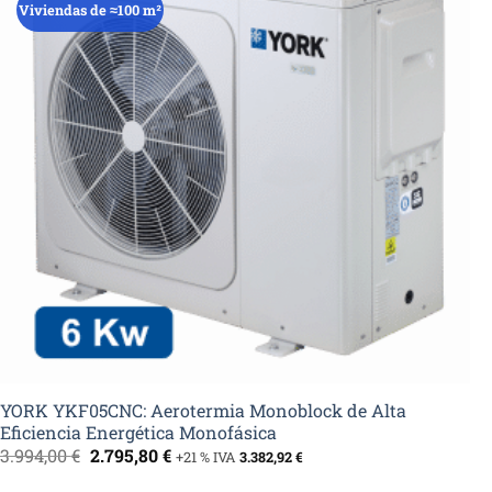
Viviendas de ≈100 m²
YORK YKF05CNC: Aerotermia Monoblock de Alta
Eficiencia Energética Monofásica
El
El
3.994,00
€
2.795,80
€
+21 % IVA
3.382,92
€
precio
precio
original
actual