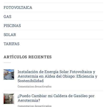
FOTOVOLTAICA
GAS
PISCINAS
SOLAR
TARIFAS
ARTÍCULOS RECIENTES
Instalación de Energía Solar Fotovoltaica y
Aerotermia en Aldea del Obispo: Eficiencia y
Sostenibilidad
en
Comentarios desactivados
Instalación
de
¿Puedo Cambiar mi Caldera de Gasóleo por
Energía
Aerotermia?
Solar
en
Comentarios desactivados
Fotovoltaica