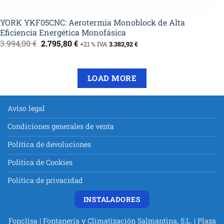
YORK YKF05CNC: Aerotermia Monoblock de Alta
Eficiencia Energética Monofásica
El
El
3.994,00
€
2.795,80
€
+21 % IVA
3.382,92
€
precio
precio
original
actual
era:
es:
3.994,00 €.
2.795,80 €.
LOAD MORE
Aviso legal
Condiciones generales de venta
Política de devoluciones
Política de Cookies
Política de privacidad
INSTALADORES
Fonclisa | Fontanería y Climatización Salmantina, S.L. | Plaza