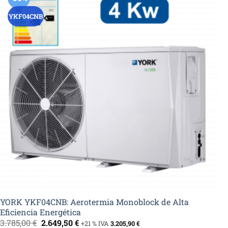
YKF04CNB
YORK YKF04CNB: Aerotermia Monoblock de Alta
Eficiencia Energética
El
El
3.785,00
€
2.649,50
€
+21 % IVA
3.205,90
€