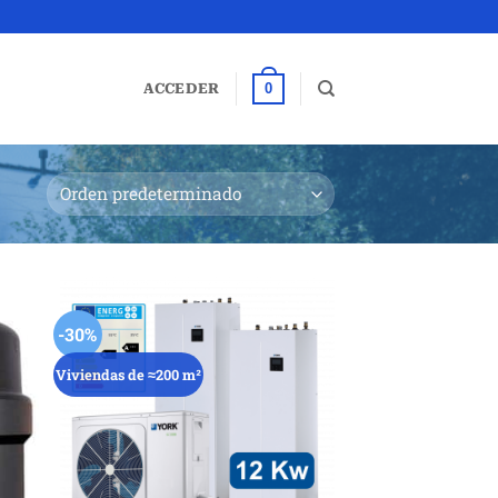
0
ACCEDER
-30%
Viviendas de ≈200 m²