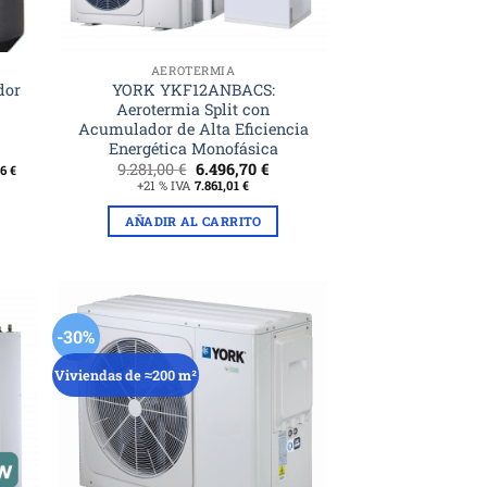
AEROTERMIA
dor
YORK YKF12ANBACS:
Aerotermia Split con
Acumulador de Alta Eficiencia
Energética Monofásica
El
El
9.281,00
€
6.496,70
€
16
€
precio
precio
+21 % IVA
7.861,01
€
original
actual
era:
es:
AÑADIR AL CARRITO
9.281,00 €.
6.496,70 €.
-30%
Viviendas de ≈200 m²