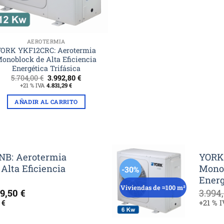
AEROTERMIA
YORK YKF12CRC: Aerotermia
onoblock de Alta Eficiencia
Energética Trifásica
El
El
5.704,00
€
3.992,80
€
precio
precio
+21 % IVA
4.831,29
€
original
actual
era:
es:
AÑADIR AL CARRITO
5.704,00 €.
3.992,80 €.
B: Aerotermia
YORK
Alta Eficiencia
Monob
-30%
Energ
Viviendas de ≈100 m²
El
49,50
€
3.994
cio
precio
0
€
+21 % 
inal
actual
es: