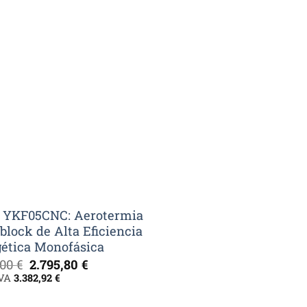
 YKF05CNC: Aerotermia
lock de Alta Eficiencia
ética Monofásica
El
El
,00
€
2.795,80
€
precio
precio
IVA
3.382,92
€
original
actual
era:
es: