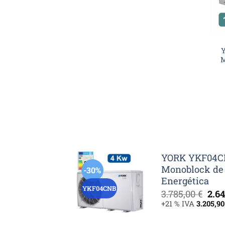
M
YORK YKF04CN
Monoblock de 
-30%
Energética
YKF04CNB
El
3.785,00
€
2.6
pre
+21 % IVA
3.205,9
orig
era: