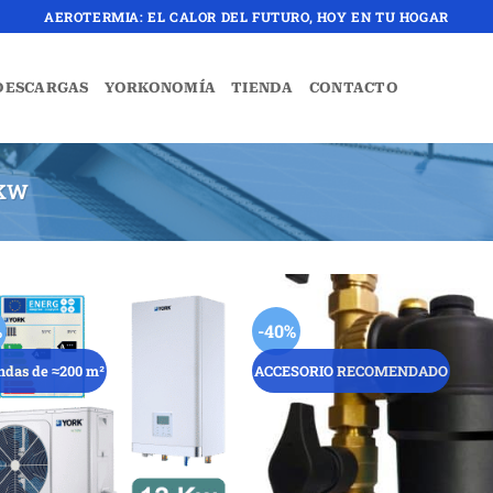
AEROTERMIA: EL CALOR DEL FUTURO, HOY EN TU HOGAR
DESCARGAS
YORKONOMÍA
TIENDA
CONTACTO
 KW
%
-40%
ndas de ≈200 m²
ACCESORIO RECOMENDADO