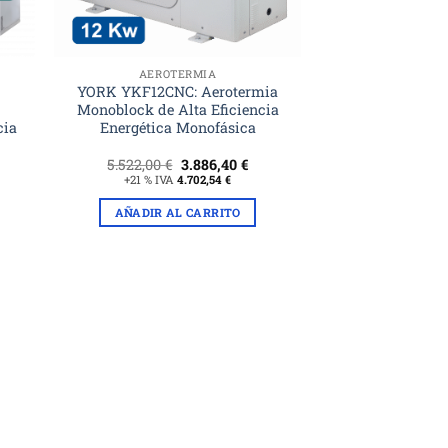
AEROTERMIA
YORK YKF12CNC: Aerotermia
Monoblock de Alta Eficiencia
cia
Energética Monofásica
El
El
5.522,00
€
3.886,40
€
cio
precio
precio
+21 % IVA
4.702,54
€
ual
original
actual
era:
es:
AÑADIR AL CARRITO
11,70 €.
5.522,00 €.
3.886,40 €.