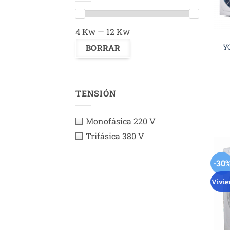
4 Kw — 12 Kw
Y
TENSIÓN
Monofásica 220 V
Trifásica 380 V
-30
Vivie