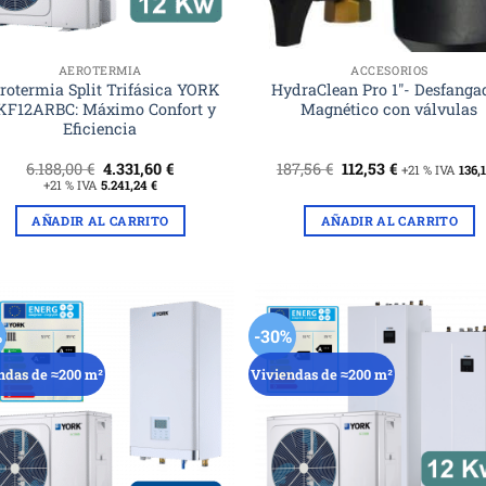
AEROTERMIA
ACCESORIOS
rotermia Split Trifásica YORK
HydraClean Pro 1″- Desfanga
KF12ARBC: Máximo Confort y
Magnético con válvulas
Eficiencia
El
El
El
El
6.188,00
€
4.331,60
€
187,56
€
112,53
€
+21 % IVA
136,
precio
precio
precio
precio
+21 % IVA
5.241,24
€
original
actual
original
actual
era:
es:
era:
es:
AÑADIR AL CARRITO
AÑADIR AL CARRITO
6.188,00 €.
4.331,60 €.
187,56 €.
112,53 €.
%
-30%
ndas de ≈200 m²
Viviendas de ≈200 m²