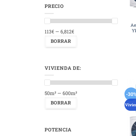
PRECIO
Ae
Y
113€ — 6,812€
VIVIENDA DE:
50m² — 600m²
-30
Vivie
POTENCIA