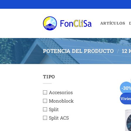
Saltar
al
contenido
ARTÍCULOS
POTENCIA DEL PRODUCTO
/
12
TIPO
-30
Accesorios
Vivie
Monoblock
Split
Split ACS