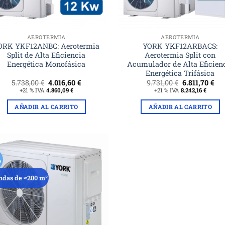
AEROTERMIA
AEROTERMIA
ORK YKF12ANBC: Aerotermia
YORK YKF12ARBACS:
Split de Alta Eficiencia
Aerotermia Split con
Energética Monofásica
Acumulador de Alta Eficien
Energética Trifásica
El
El
El
El
5.738,00
€
4.016,60
€
9.731,00
€
6.811,70
€
precio
precio
precio
pre
+21 % IVA
4.860,09
€
+21 % IVA
8.242,16
€
original
actual
original
act
era:
es:
era:
es:
AÑADIR AL CARRITO
AÑADIR AL CARRITO
5.738,00 €.
4.016,60 €.
9.731,00 €.
6.8
%
ndas de ≈200 m²