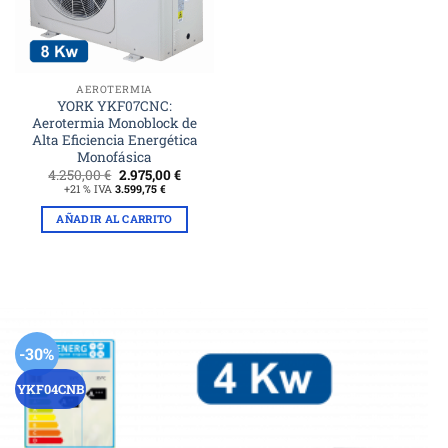
AEROTERMIA
YORK YKF07CNC:
Aerotermia Monoblock de
Alta Eficiencia Energética
Monofásica
El
El
4.250,00
€
2.975,00
€
precio
precio
+21 % IVA
3.599,75
€
original
actual
era:
es:
AÑADIR AL CARRITO
4.250,00 €.
2.975,00 €.
-30%
YKF04CNB