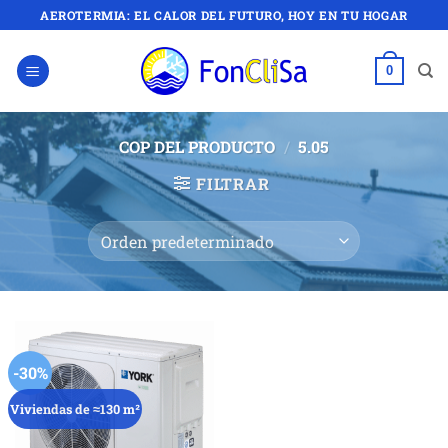
Saltar
AEROTERMIA: EL CALOR DEL FUTURO, HOY EN TU HOGAR
al
contenido
0
COP DEL PRODUCTO
/
5.05
FILTRAR
-30%
Viviendas de ≈130 m²