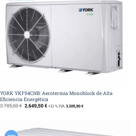
YORK YKF04CNB: Aerotermia Monoblock de Alta
Eficiencia Energética
El
El
3.785,00
€
2.649,50
€
+21 % IVA
3.205,90
€
precio
precio
original
actual
era:
es:
3.785,00 €.
2.649,50 €.