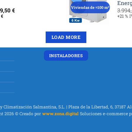
Energ
Viviendas de ≈100 m²
El
49,50
€
3.994
cio
precio
0
€
+21 % 
inal
actual
es:
5,00 €.
2.649,50 €.
LOAD MORE
INSTALADORES
 y Climatización Salmantina, S.L. | Plaza de la Libertad, 6, 37187 
ht 2026 © Creado por
www.zona.digital
Soluciones e-commerce 