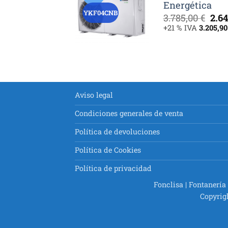
Energética
YKF04CNB
El
3.785,00
€
2.6
pre
+21 % IVA
3.205,9
orig
era:
3.78
Aviso legal
Condiciones generales de venta
Política de devoluciones
Política de Cookies
Política de privacidad
Fonclisa | Fontanería
Copyrig