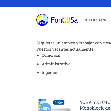
Saltar
al
contenido
ARTÍCULOS
Si quieres un empleo y trabajar con nos
Puestos vacantes actualmente:
Comercial.
Administrativo.
Ingeniero.
YORK YKF04CN
Monoblock de 
-30%